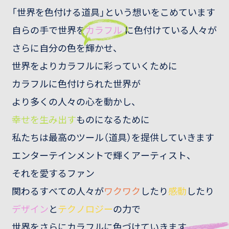
「
世
界
を
色
付
け
る
道
具
」
と
い
う
想
い
を
こ
め
て
い
ま
す
自
ら
の
手
で
世
界
を
カ
ラ
フ
ル
に
色
付
け
て
い
る
人
々
が
さ
ら
に
自
分
の
色
を
輝
か
せ
、
世
界
を
よ
り
カ
ラ
フ
ル
に
彩
っ
て
い
く
た
め
に
カ
ラ
フ
ル
に
色
付
け
ら
れ
た
世
界
が
よ
り
多
く
の
人
々
の
心
を
動
か
し
、
幸
せ
を
生
み
出
す
も
の
に
な
る
た
め
に
私
た
ち
は
最
高
の
ツ
ー
ル
（
道
具
）
を
提
供
し
て
い
き
ま
す
エ
ン
タ
ー
テ
イ
ン
メ
ン
ト
で
輝
く
ア
ー
テ
ィ
ス
ト
、
そ
れ
を
愛
す
る
フ
ァ
ン
関
わ
る
す
べ
て
の
人
々
が
ワ
ク
ワ
ク
し
た
り
感
動
し
た
り
デ
ザ
イ
ン
と
テ
ク
ノ
ロ
ジ
ー
の
力
で
世
界
を
さ
ら
に
カ
ラ
フ
ル
に
色
づ
け
て
い
き
ま
す