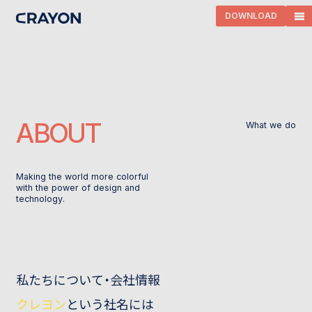
DOWNLOAD
A
B
O
U
T
W
h
a
t
w
e
d
o
M
a
k
i
n
g
t
h
e
w
o
r
l
d
m
o
r
e
c
o
l
o
r
f
u
l
w
i
t
h
t
h
e
p
o
w
e
r
o
f
d
e
s
i
g
n
a
n
d
t
e
c
h
n
o
l
o
g
y
.
私
た
ち
に
つ
い
て
・
会
社
情
報
ク
レ
ヨ
ン
と
い
う
社
名
に
は