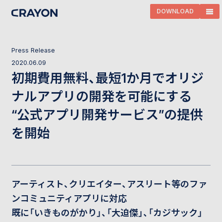
DOWNLOAD
P
r
e
s
s
R
e
l
e
a
s
e
2
0
2
0
.
0
6
.
0
9
初期費用無料、最短1か月でオリジ
ナルアプリの開発を可能にする
“公式アプリ開発サービス”の提供
を開始
アーティスト、クリエイター、アスリート等のファ
ンコミュニティアプリに対応
既に「いきものがかり」、「大迫傑」、「カジサック」