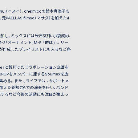
ui（イヌイ）、chelmicoの鈴木真海子も
、元PAELLASのmsd（マサダ）を加えた4
Wが参加し、ミックスには米津玄師、小袋成彬、
M-3「オーナメント」M-5 「時は」）。リー
ティストが作成したプレイリストにも入るなど各
One」と銘打ったコラボレーション企画を
UPをメンバーに擁するSoulflexを皮
を集める。また 、ライブでは 、サポートメ
me）を加えた総勢7名での演奏を行い、バンド
記録するなど今後の活動にも注目が集まっ