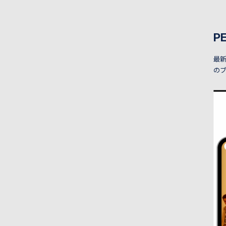
P
最新
の