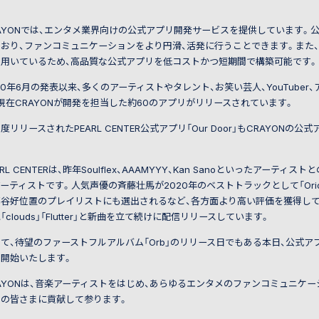
AYONでは、エンタメ業界向けの公式アプリ開発サービスを提供しています。
ており、ファンコミュニケーションをより円滑、活発に行うことできます。また
を用いているため、高品質な公式アプリを低コストかつ短期間で構築可能です。
20年6月の発表以来、多くのアーティストやタレント、お笑い芸人、YouTube
現在CRAYONが開発を担当した約60のアプリがリリースされています。
度リリースされたPEARL CENTER公式アプリ「Our Door」もCRAYON
ARL CENTERは、昨年Soulflex、AAAMYYY、Kan Sanoといったアー
ーティストです。人気声優の斉藤壮馬が2020年のベストトラックとして「Ori
谷好位置のプレイリストにも選出されるなど、各方面より高い評価を獲得しています
「clouds」「Flutter」と新曲を立て続けに配信リリースしています。
て、待望のファーストフルアルバム「Orb」のリリース日でもある本日、公式アプリ
を開始いたします。
AYONは、音楽アーティストをはじめ、あらゆるエンタメのファンコミュニケ
ンの皆さまに貢献して参ります。