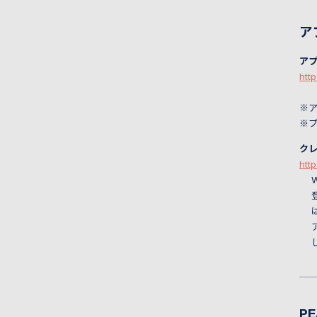
ア
ア
htt
※
※
ク
htt
PE