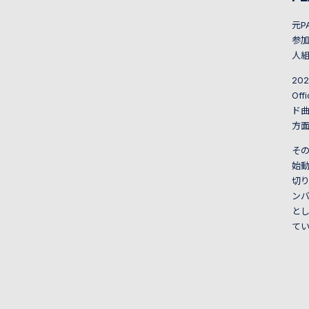
元P
参加
人組
20
Of
ド曲
方
その
始動
切り
ンバ
とし
てい