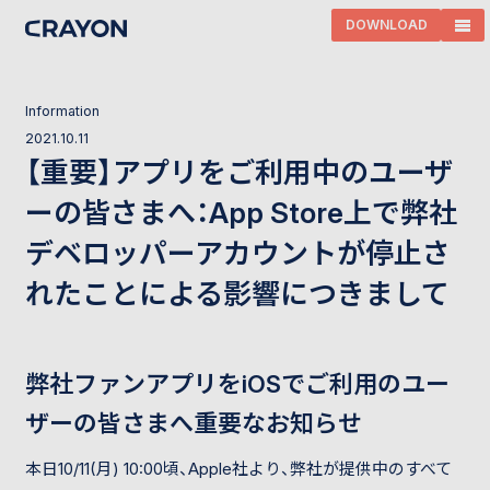
DOWNLOAD
I
n
f
o
r
m
a
t
i
o
n
2
0
2
1
.
1
0
.
1
1
【重要】アプリをご利用中のユーザ
ーの皆さまへ：App Store上で弊社
デベロッパーアカウントが停止さ
れたことによる影響につきまして
弊社ファンアプリをiOSでご利用のユー
ザーの皆さまへ重要なお知らせ
本日10/11(月) 10:00頃、Apple社より、弊社が提供中のすべて