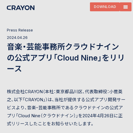
DOWNLOAD
P
r
e
s
s
R
e
l
e
a
s
e
2
0
2
4
.
0
4
.
2
6
音楽・芸能事務所クラウドナイン
の公式アプリ「Cloud Nine」をリリ
ース
株式会社CRAYON（本社：東京都品川区、代表取締役：小菅英
之、以下「CRAYON」）は、当社が提供する公式アプリ開発サー
ビスより、音楽・芸能事務所であるクラウドナインの公式ア
プリ「Cloud Nine（クラウドナイン）」を2024年4月26日に正
式リリースしたことをお知らせいたします。