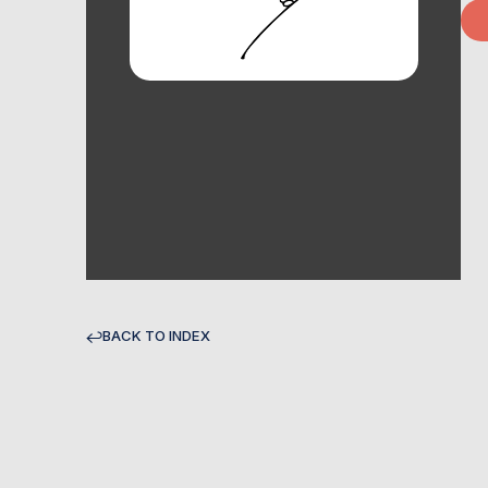
B
A
C
K
T
O
I
N
D
E
X
B
A
C
K
T
O
I
N
D
E
X