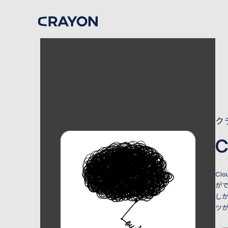
ク
C
Cl
がで
し
ツ