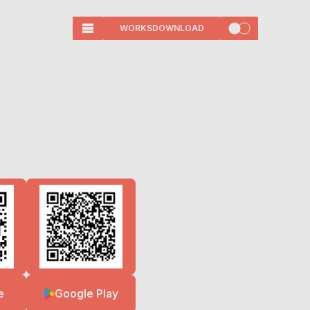
W
O
R
K
S
D
O
W
N
L
O
A
D
W
O
R
K
S
D
O
W
N
L
O
A
D
H
O
M
E
H
O
M
E
F
A
N
C
O
M
M
U
N
I
T
Y
F
A
N
C
O
M
M
U
N
I
T
Y
P
R
O
M
O
T
I
O
N
P
R
O
M
O
T
I
O
N
G
L
O
B
A
L
I
Z
A
T
I
O
N
G
L
O
B
A
L
I
Z
A
T
I
O
N
W
O
R
K
S
W
O
R
K
S
R
E
S
U
L
T
S
R
E
S
U
L
T
S
N
E
W
S
N
E
W
S
A
B
O
U
T
A
B
O
U
T
e
Google Play
C
O
N
T
A
C
T
D
O
W
N
L
O
A
D
C
O
N
T
A
C
T
D
O
W
N
L
O
A
D